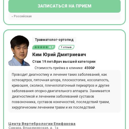
ЗАПИСАТЬСЯ НА ПРИЕМ
Российская
Травматолог-ортопед
4.7
1 отзыв
Ким Юрий Дмитриевич
Стаж 19 лет
Врач высшей категории
Стоимость приёма в клинике:
4500₽
Проводит диагностику и лечение таких заболеваний, как
остеоартроз, пяточная шпора, плоскостопие, косолапость,
кривошея, сколиоз, плечелопаточный периартроз и другие
заболевания опорно-двигательного аппарата. Занимается
диагностикой и лечением заболеваний суставов
позвоночника, суставов конечностей, последствий травм,
хирургическим лечением травм и их последствий.
Центр Вертебрологии Епифанова
Самара, Владимирская, д. 1а