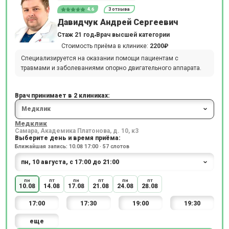
4.6
3 отзыва
Давидчук Андрей Сергеевич
Стаж 21 год
Врач высшей категории
Стоимость приёма в клинике:
2200₽
Специализируется на оказании помощи пациентам с
травмами и заболеваниями опорно двигательного аппарата.
Врач принимает в 2 клиниках:
Медклик
Самара, Академика Платонова, д. 10, к3
Выберите день и время приёма:
Ближайшая запись: 10.08 17:00 · 57 слотов
пн
пт
пн
пт
пн
пт
10.08
14.08
17.08
21.08
24.08
28.08
17:00
17:30
19:00
19:30
еще