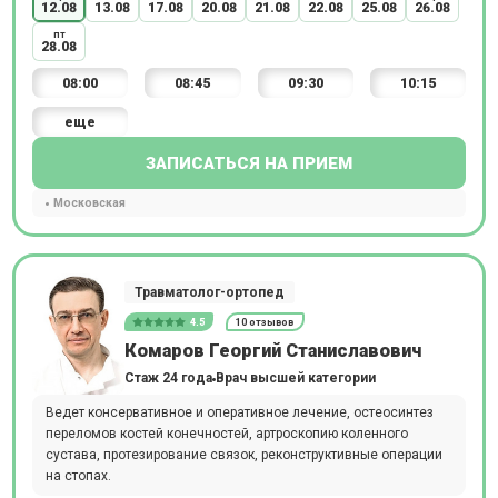
12.08
13.08
17.08
20.08
21.08
22.08
25.08
26.08
пт
28.08
08:00
08:45
09:30
10:15
еще
ЗАПИСАТЬСЯ НА ПРИЕМ
Московская
Травматолог-ортопед
4.5
10 отзывов
Комаров Георгий Станиславович
Стаж 24 года
Врач высшей категории
Ведет консервативное и оперативное лечение, остеосинтез
переломов костей конечностей, артроскопию коленного
сустава, протезирование связок, реконструктивные операции
на стопах.