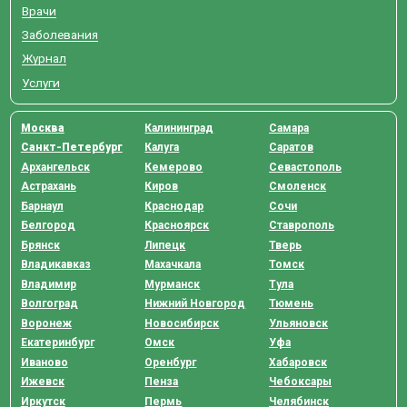
Врачи
Заболевания
Журнал
Услуги
Москва
Калининград
Самара
Санкт-Петербург
Калуга
Саратов
Архангельск
Кемерово
Севастополь
Астрахань
Киров
Смоленск
Барнаул
Краснодар
Сочи
Белгород
Красноярск
Ставрополь
Брянск
Липецк
Тверь
Владикавказ
Махачкала
Томск
Владимир
Мурманск
Тула
Волгоград
Нижний Новгород
Тюмень
Воронеж
Новосибирск
Ульяновск
Екатеринбург
Омск
Уфа
Иваново
Оренбург
Хабаровск
Ижевск
Пенза
Чебоксары
Иркутск
Пермь
Челябинск