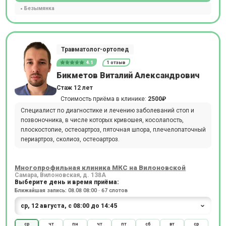
Безымянка
Травматолог-ортопед
4.1
1 отзыв
Бикметов Виталий Александрович
Стаж 12 лет
Стоимость приёма в клинике:
2500₽
Специалист по диагностике и лечению заболеваний стоп и
позвоночника, в числе которых кривошея, косолапость,
плоскостопие, остеоартроз, пяточная шпора, плечелопаточный
периартроз, сколиоз, остеоартроз.
Многопрофильная клиника МКС на Вилоновской
Самара, Вилоновская, д. 138А
Выберите день и время приёма:
Ближайшая запись: 08.08 08:00 · 67 слотов
ср
чт
пн
чт
пт
сб
вт
ср