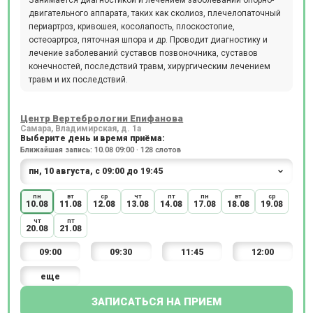
двигательного аппарата, таких как сколиоз, плечелопаточный
периартроз, кривошея, косолапость, плоскостопие,
остеоартроз, пяточная шпора и др. Проводит диагностику и
лечение заболеваний суставов позвоночника, суставов
конечностей, последствий травм, хирургическим лечением
травм и их последствий.
Центр Вертебрологии Епифанова
Самара, Владимирская, д. 1а
Выберите день и время приёма:
Ближайшая запись: 10.08 09:00 · 128 слотов
пн
вт
ср
чт
пт
пн
вт
ср
10.08
11.08
12.08
13.08
14.08
17.08
18.08
19.08
чт
пт
20.08
21.08
09:00
09:30
11:45
12:00
еще
ЗАПИСАТЬСЯ НА ПРИЕМ