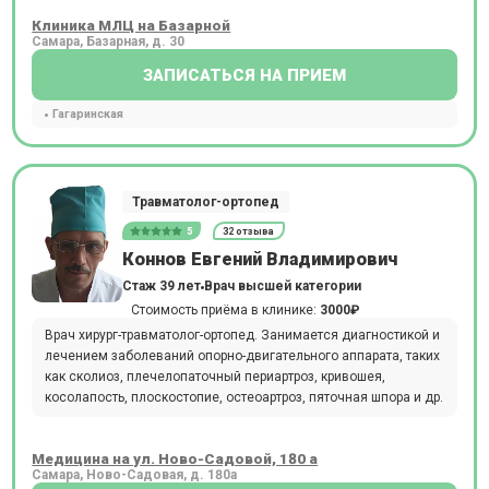
Клиника МЛЦ на Базарной
Самара, Базарная, д. 30
ЗАПИСАТЬСЯ НА ПРИЕМ
Гагаринская
Травматолог-ортопед
5
32 отзыва
Коннов Евгений Владимирович
Стаж 39 лет
Врач высшей категории
Стоимость приёма в клинике:
3000₽
Врач хирург-травматолог-ортопед. Занимается диагностикой и
лечением заболеваний опорно-двигательного аппарата, таких
как сколиоз, плечелопаточный периартроз, кривошея,
косолапость, плоскостопие, остеоартроз, пяточная шпора и др.
Медицина на ул. Ново-Садовой, 180 а
Самара, Ново-Садовая, д. 180а