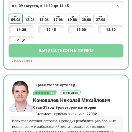
вс
ср
чт
пн
ср
чт
чт
09.08
12.08
13.08
17.08
19.08
20.08
27.08
11:30
12:45
13:00
13:30
еще
ЗАПИСАТЬСЯ НА ПРИЕМ
Российская
Травматолог-ортопед
4.9
35 отзывов
Коновалов Николай Михайлович
Стаж 21 год
Врач второй категории
Стоимость приёма в клинике:
2700₽
Врач травматолог-ортопед. Проводит реабилитацию больных
после травм и заболеваний кисти, восстановительное