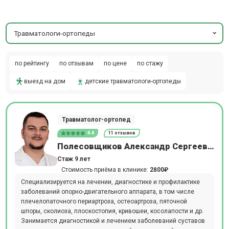
Травматологи-ортопеды
по рейтингу
по отзывам
по цене
по стажу
выезд на дом
детские травматологи-ортопеды
Травматолог-ортопед
4.4
11 отзывов
Полесовщиков Александр Сергеевич
Стаж 9 лет
Стоимость приёма в клинике:
2800₽
Специализируется на лечении, диагностике и профилактике
заболеваний опорно-двигательного аппарата, в том числе
плечелопаточного периартроза, остеоартроза, пяточной
шпоры, сколиоза, плоскостопия, кривошеи, косолапости и др.
Занимается диагностикой и лечением заболеваний суставов