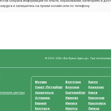
стов собрана информация об опыте, образовании, категориях и дост
ирурга и запишитесь на прием онлайн или по телефону.
© 2014—2026 «Все Врачи Здесь.ру». При использова
у
Москва
Волгоград
Калуга
Санкт-Петербург
Воронеж
Кемерово
тические центры
Архангельск
Екатеринбург
Киров
Астрахань
Иваново
Краснодар
Барнаул
Ижевск
Красноярск
Белгород
Иркутск
Липецк