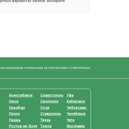
упных вариантах записи. Выберите
нии материалов гиперссылка на vsevrachizdes.ru обязательна.
Новосибирск
Севастополь
Уфа
Омск
Смоленск
Хабаровск
Оренбург
Сочи
Чебоксары
Пенза
Ставрополь
Челябинск
Пермь
Тверь
Чита
Ростов-на-Дону
Томск
Ярославль