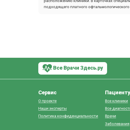
расположению клиники. В карточках специали
подходящего платного офтальмологического х
Все Врачи Здесь.ру
Сервис
Пациент
О проекте
Все клиники
Наши эксперты
Все диагнос
Политика конфиденциальности
Врачи
Заболевания