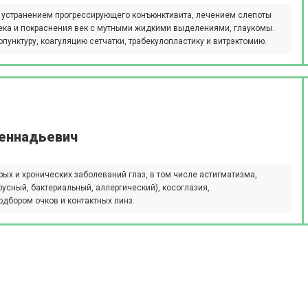
 устранением прогрессирующего конъюнктивита, лечением слепоты
тека и покраснения век с мутными жидкими выделениями, глаукомы.
пунктуру, коагуляцию сетчатки, трабекулопластику и витрэктомию.
Геннадьевич
рых и хронических заболеваний глаз, в том числе астигматизма,
русный, бактериальный, аллергический), косоглазия,
одбором очков и контактных линз.