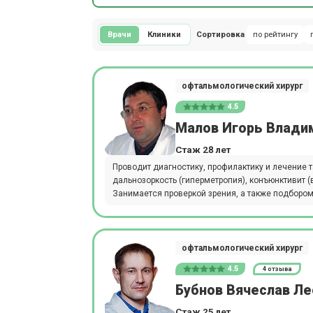
Врачи
Клиники
Сортировка
по рейтингу
офтальмологический хирург
4.5
Малов Игорь Влади
Стаж 28 лет
Проводит диагностику, профилактику и лечение т
дальнозоркость (гиперметропия), конъюнктивит (
Занимается проверкой зрения, а также подбором 
офтальмологический хирург
4.5
4 отзыва
Бубнов Вячеслав Л
Стаж 25 лет