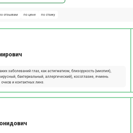
по отзывам
по цене
по стажу
мирович
аких заболеваний глаз, как астигматизм, близорукость (миопия),
вирусный, бактериальный, аллергический), косоглазие, ячмень.
очков и контактных линз.
еонидович