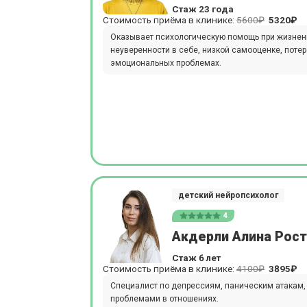
Стаж 23 года
Стоимость приёма в клинике:
5600₽
5320₽
Оказывает психологическую помощь при жизненны
неуверенности в себе, низкой самооценке, поте
эмоциональных проблемах.
детский нейропсихолог
4
Акдерли Алина Рос
Стаж 6 лет
Стоимость приёма в клинике:
4100₽
3895₽
Специалист по депрессиям, паническим атакам,
проблемами в отношениях.