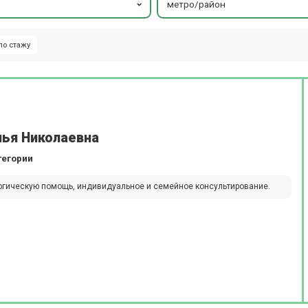
метро/район
по стажу
лья Николаевна
тегории
огическую помощь, индивидуальное и семейное консультирование.