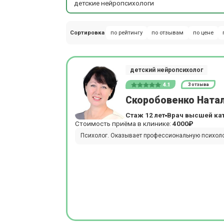
детские нейропсихологи
Сортировка
по рейтингу
по отзывам
по цене
детский нейропсихолог
4.1
3 отзыва
Скоробовенко Ната
Стаж 12 лет
Врач высшей ка
Стоимость приёма в клинике:
4000₽
Психолог. Оказывает профессиональную психол