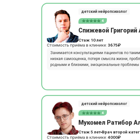
детский нейропсихолог
4
Спижевой Григорий
Стаж 10 лет
Стоимость приёма в клинике:
3675₽
Занимается консультациями пациентов по таким
низкая самооценка, потеря смысла жизни, проб
родными и близкими, эмоциональные проблемы и
детский нейропсихолог
4
Мукомел Ратибор А
Стаж 5 лет
Врач второй кате
Стоимость приёма в клинике:
4000₽