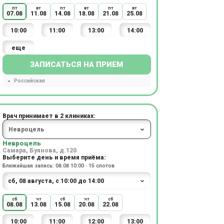
пт
вт
пт
вт
пт
вт
07.08
11.08
14.08
18.08
21.08
25.08
10:00
11:00
13:00
14:00
еще
ЗАПИСАТЬСЯ НА ПРИЕМ
Российская
Врач принимает в 2 клиниках:
Невроцель
Самара, Буянова, д.120
Выберите день и время приёма:
Ближайшая запись: 08.08 10:00 · 15 слотов
сб
чт
сб
чт
сб
08.08
13.08
15.08
20.08
22.08
10:00
11:00
12:00
13:00