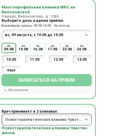
Многопрофильная клиника МКС на
Вилоновской
Самара, Вилоновская, д. 138А
Выберите день и время приёма:
Ближайшая запись: 09.08 10:00 · 26 слотов
вс
пн
вс
пн
вс
пн
09.08
10.08
16.08
17.08
23.08
24.08
10:00
11:00
12:00
13:00
еще
ЗАПИСАТЬСЯ НА ПРИЕМ
Московская
Врач принимает в 2 клиниках:
Психотерапевтическая клиника Чувство
жизни