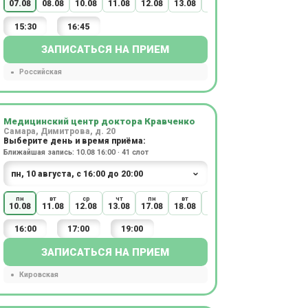
07.08
08.08
10.08
11.08
12.08
13.08
14.08
17.08
18.08
15:30
16:45
ЗАПИСАТЬСЯ НА ПРИЕМ
Российская
Медицинский центр доктора Кравченко
Самара, Димитрова, д. 20
Выберите день и время приёма:
Ближайшая запись: 10.08 16:00 · 41 слот
пн
вт
ср
чт
пн
вт
ср
чт
пн
10.08
11.08
12.08
13.08
17.08
18.08
19.08
20.08
24.08
16:00
17:00
19:00
ЗАПИСАТЬСЯ НА ПРИЕМ
Кировская