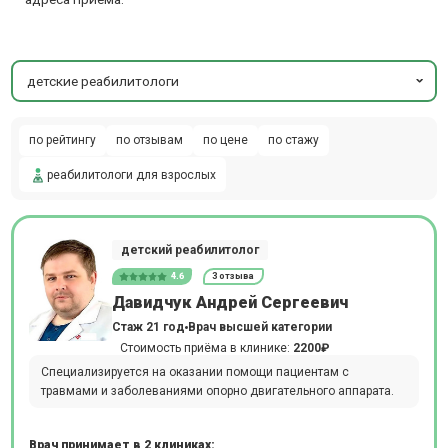
детские реабилитологи
по рейтингу
по отзывам
по цене
по стажу
реабилитологи для взрослых
детский реабилитолог
4.6
3 отзыва
Давидчук Андрей Сергеевич
Стаж 21 год
Врач высшей категории
Стоимость приёма в клинике:
2200₽
Специализируется на оказании помощи пациентам с
травмами и заболеваниями опорно двигательного аппарата.
Врач принимает в 2 клиниках: