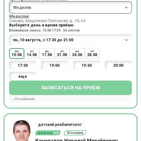
Медклик
Самара, Академика Платонова, д. 10, к3
Выберите день и время приёма:
Ближайшая запись: 10.08 17:30 · 56 слотов
пн
пт
пн
пт
пн
пт
10.08
14.08
17.08
21.08
24.08
28.08
17:30
19:00
19:30
20:00
еще
ЗАПИСАТЬСЯ НА ПРИЕМ
Российская
детский реабилитолог
4.9
35 отзывов
Коновалов Николай Михайлович