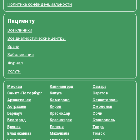
Политика конфиденциальности
Пациенту
Все клиники
Все диагностические центры
Врачи
Заболевания
Журнал
Услуги
Москва
Калининград
Самара
Санкт-Петербург
Калуга
Саратов
Архангельск
Кемерово
Севастополь
Астрахань
Киров
Смоленск
Барнаул
Краснодар
Сочи
Белгород
Красноярск
Ставрополь
Брянск
Липецк
Тверь
Владикавказ
Махачкала
Томск