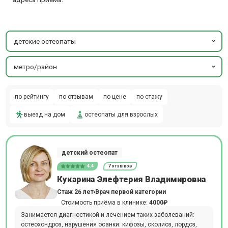
детские остеопаты
метро/район
по рейтингу
по отзывам
по цене
по стажу
выезд на дом
остеопаты для взрослых
детский остеопат
4.4
7 отзывов
Кукарина Элефтерия Владимировна
Стаж 26 лет
Врач первой категории
Стоимость приёма в клинике:
4000₽
Занимается диагностикой и лечением таких заболеваний:
остеохондроз, нарушения осанки: кифозы, сколиоз, лордоз,