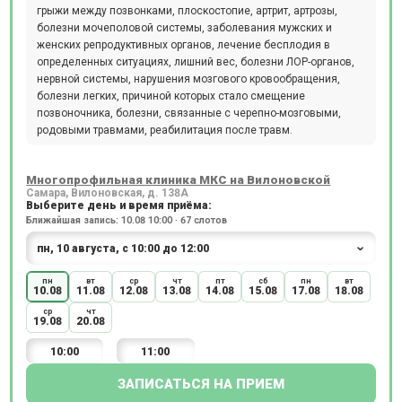
грыжи между позвонками, плоскостопие, артрит, артрозы,
болезни мочеполовой системы, заболевания мужских и
женских репродуктивных органов, лечение бесплодия в
определенных ситуациях, лишний вес, болезни ЛОР-органов,
нервной системы, нарушения мозгового кровообращения,
болезни легких, причиной которых стало смещение
позвоночника, болезни, связанные с черепно-мозговыми,
родовыми травмами, реабилитация после травм.
Многопрофильная клиника МКС на Вилоновской
Самара, Вилоновская, д. 138А
Выберите день и время приёма:
Ближайшая запись: 10.08 10:00 · 67 слотов
пн
вт
ср
чт
пт
сб
пн
вт
10.08
11.08
12.08
13.08
14.08
15.08
17.08
18.08
ср
чт
19.08
20.08
10:00
11:00
ЗАПИСАТЬСЯ НА ПРИЕМ