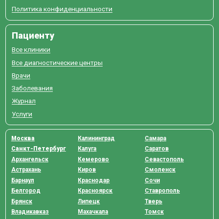
Политика конфиденциальности
Пациенту
Все клиники
Все диагностические центры
Врачи
Заболевания
Журнал
Услуги
Москва
Калининград
Самара
Санкт-Петербург
Калуга
Саратов
Архангельск
Кемерово
Севастополь
Астрахань
Киров
Смоленск
Барнаул
Краснодар
Сочи
Белгород
Красноярск
Ставрополь
Брянск
Липецк
Тверь
Владикавказ
Махачкала
Томск