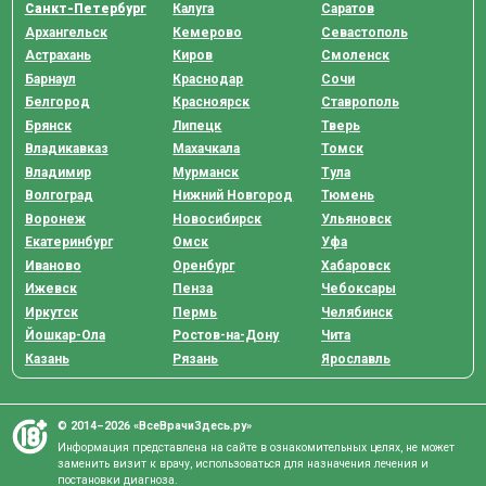
Санкт-Петербург
Калуга
Саратов
Архангельск
Кемерово
Севастополь
Астрахань
Киров
Смоленск
Барнаул
Краснодар
Сочи
Белгород
Красноярск
Ставрополь
Брянск
Липецк
Тверь
Владикавказ
Махачкала
Томск
Владимир
Мурманск
Тула
Волгоград
Нижний Новгород
Тюмень
Воронеж
Новосибирск
Ульяновск
Екатеринбург
Омск
Уфа
Иваново
Оренбург
Хабаровск
Ижевск
Пенза
Чебоксары
Иркутск
Пермь
Челябинск
Йошкар-Ола
Ростов-на-Дону
Чита
Казань
Рязань
Ярославль
© 2014–2026 «ВсеВрачиЗдесь.ру»
Информация представлена на сайте в ознакомительных целях, не может
заменить визит к врачу, использоваться для назначения лечения и
постановки диагноза.