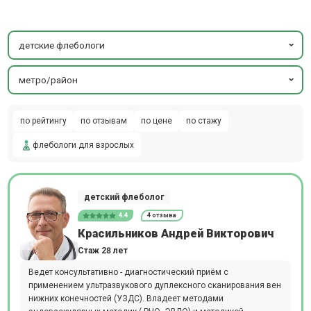
детские флебологи
метро/район
по рейтингу
по отзывам
по цене
по стажу
флебологи для взрослых
детский флеболог
4.4
4 отзыва
Красильников Андрей Викторович
Стаж 28 лет
Ведет консультативно - диагностический приём с
применением ультразвукового дуплексного сканирования вен
нижних конечностей (УЗДС). Владеет методами