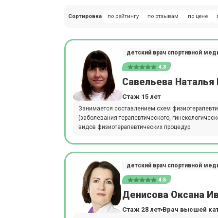
Сортировка
по рейтингу
по отзывам
по цене
детский врач спортивной ме
4.3
Савельева Наталья
Стаж 15 лет
Занимается составлением схем физиотерапевт
(заболевания терапевтического, гинекологическ
видов физиотерапевтических процедур.
детский врач спортивной ме
4.5
Денисова Оксана И
Стаж 28 лет
Врач высшей ка