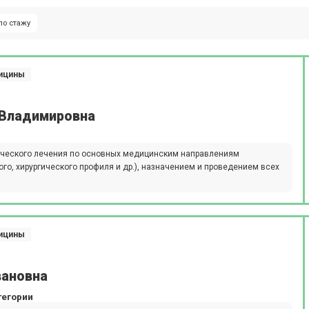
по стажу
дицины
 Владимировна
ического лечения по основных медицинским направлениям
ого, хирургического профиля и др.), назначением и проведением всех
дицины
вановна
тегории