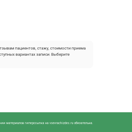
отзывам пациентов, стажу, стоимости приема
ступных вариантах записи. Выберите
нии материалов гиперссылка на vsevrachizdes.ru обязательна.