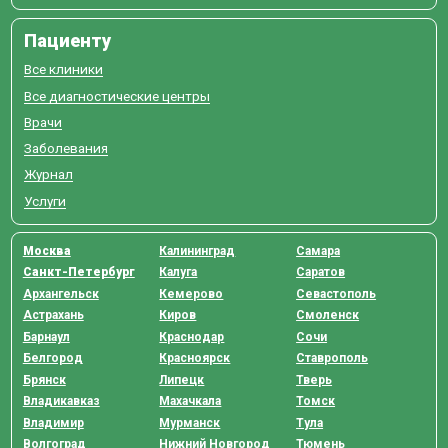
Пациенту
Все клиники
Все диагностические центры
Врачи
Заболевания
Журнал
Услуги
Москва
Калининград
Самара
Санкт-Петербург
Калуга
Саратов
Архангельск
Кемерово
Севастополь
Астрахань
Киров
Смоленск
Барнаул
Краснодар
Сочи
Белгород
Красноярск
Ставрополь
Брянск
Липецк
Тверь
Владикавказ
Махачкала
Томск
Владимир
Мурманск
Тула
Волгоград
Нижний Новгород
Тюмень