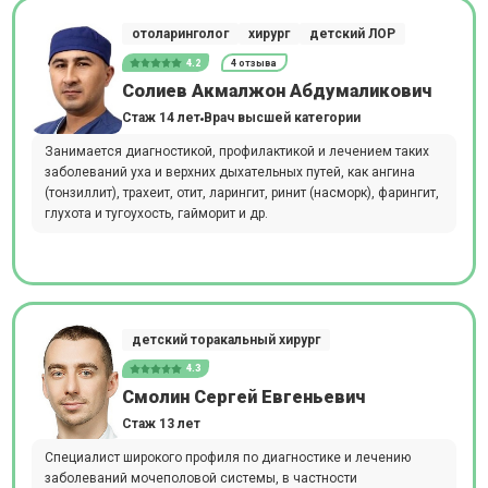
отоларинголог
хирург
детский ЛОР
4.2
4 отзыва
Солиев Акмалжон Абдумаликович
Стаж 14 лет
Врач высшей категории
Занимается диагностикой, профилактикой и лечением таких
заболеваний уха и верхних дыхательных путей, как ангина
(тонзиллит), трахеит, отит, ларингит, ринит (насморк), фарингит,
глухота и тугоухость, гайморит и др.
детский торакальный хирург
4.3
Смолин Сергей Евгеньевич
Стаж 13 лет
Специалист широкого профиля по диагностике и лечению
заболеваний мочеполовой системы, в частности