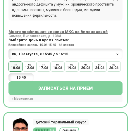
андрогенного дефицита у мужчин, хронического простатита,
аденомы простаты, мужского бесплодия, методики
повышения фертильности.
Многопрофильная клиника МКС на Вилоновской
Самара, Вилоновская, д. 138А
Выберите день и время приёма:
Ближайшая запись: 10.08 15:45 · 88 слотов
пн
ср
пн
вт
ср
чт
пн
ср
10.08
12.08
17.08
18.08
19.08
20.08
24.08
26.08
15:45
ЗАПИСАТЬСЯ НА ПРИЕМ
Московская
детский торакальный хирург
4.5
7 отзывов