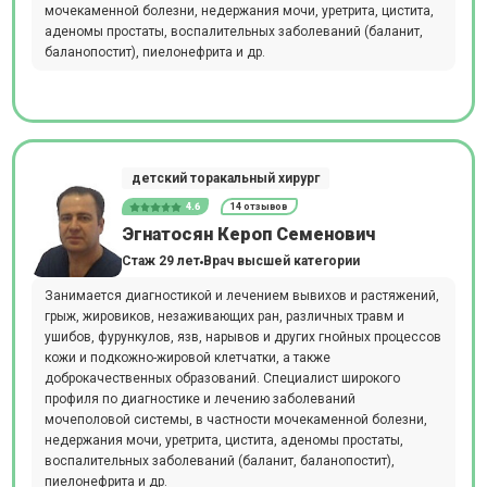
мочекаменной болезни, недержания мочи, уретрита, цистита,
аденомы простаты, воспалительных заболеваний (баланит,
баланопостит), пиелонефрита и др.
детский торакальный хирург
4.6
14 отзывов
Эгнатосян Кероп Семенович
Стаж 29 лет
Врач высшей категории
Занимается диагностикой и лечением вывихов и растяжений,
грыж, жировиков, незаживающих ран, различных травм и
ушибов, фурункулов, язв, нарывов и других гнойных процессов
кожи и подкожно-жировой клетчатки, а также
доброкачественных образований. Специалист широкого
профиля по диагностике и лечению заболеваний
мочеполовой системы, в частности мочекаменной болезни,
недержания мочи, уретрита, цистита, аденомы простаты,
воспалительных заболеваний (баланит, баланопостит),
пиелонефрита и др.