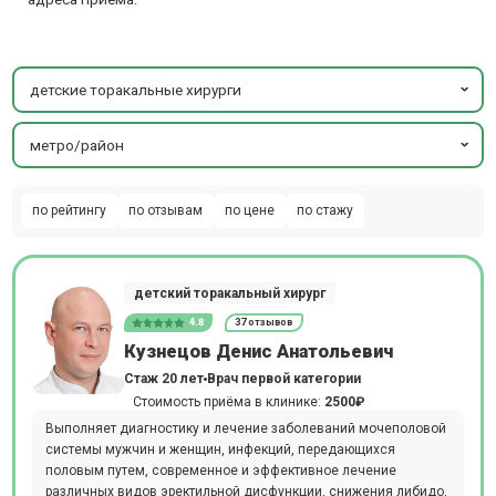
детские торакальные хирурги
метро/район
по рейтингу
по отзывам
по цене
по стажу
детский торакальный хирург
4.8
37 отзывов
Кузнецов Денис Анатольевич
Стаж 20 лет
Врач первой категории
Стоимость приёма в клинике:
2500₽
Выполняет диагностику и лечение заболеваний мочеполовой
системы мужчин и женщин, инфекций, передающихся
половым путем, современное и эффективное лечение
различных видов эректильной дисфункции, снижения либидо,