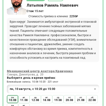
Латыпов Рамиль Наилевич
Стаж 15 лет
Стоимость приёма в клинике:
2250₽
Врач-хирург. Занимается амбулаторной экстренной и плановой
хирургией. Проводит лечение гнойных заболеваний мягких
тканей. Пациенты отмечают следующие положительные
качества Рамиля Наилевича: профессионализм, быстрое и
качественное проведение обследований (УЗИ), внимательное
отношение к пациентам, дружелюбие, умение создать
комфортную обстановку во время приема, компетентность в
назначении анализов и лечении, быстрота решения проблем и
способность успокоить и настроить на позитивный лад.
Медицинский центр доктора Кравченко
Самара, Димитрова, д. 20
Выберите день и время приёма:
Ближайшая запись: 10.08 10:20 · 221 слот
пн
вт
ср
вт
ср
чт
пт
сб
10.08
11.08
12.08
18.08
19.08
20.08
21.08
22.08
пн
вт