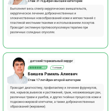
Стаж 31 год
Врач высшей категории
Выполняет весь спектр хирургических вмешательств,
хирургическое лечение доброкачественных и
злокачественных новообразований кожи и мягких тканей с
пластикой местными тканями и использованием лоскутов.
Проводит системную противоопухолевую терапию при
различных солидных опухолях.
детский торакальный хирург
4.5
1 отзыв
Баишев Рамиль Алиевич
Стаж 17 лет
Врач второй категории
Проводит диагностику, профилактику и лечение фурункулов,
язв, нарывов,вывихов и растяжений, грыж, незаживающих ран,
различных травм и ушибов, и других гнойных процессов кожи и
подкожно-жировой клетчатки, а также доброкачественных
образований (жировики).