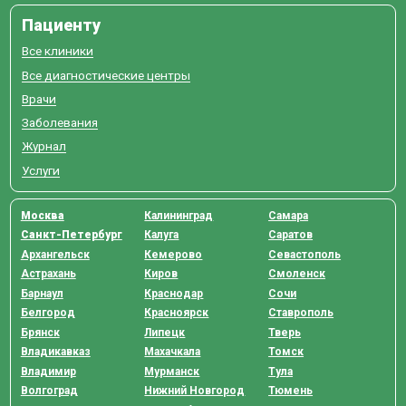
Пациенту
Все клиники
Все диагностические центры
Врачи
Заболевания
Журнал
Услуги
Москва
Калининград
Самара
Санкт-Петербург
Калуга
Саратов
Архангельск
Кемерово
Севастополь
Астрахань
Киров
Смоленск
Барнаул
Краснодар
Сочи
Белгород
Красноярск
Ставрополь
Брянск
Липецк
Тверь
Владикавказ
Махачкала
Томск
Владимир
Мурманск
Тула
Волгоград
Нижний Новгород
Тюмень