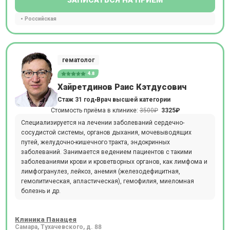
ЗАПИСАТЬСЯ НА ПРИЕМ
Российская
гематолог
4.8
Хайретдинов Раис Кэтдусович
Стаж 31 год
Врач высшей категории
Стоимость приёма в клинике:
3500₽
3325₽
Специализируется на лечении заболеваний сердечно-
сосудистой системы, органов дыхания, мочевыводящих
путей, желудочно-кишечного тракта, эндокринных
заболеваний. Занимается ведением пациентов с такими
заболеваниями крови и кроветворных органов, как лимфома и
лимфогранулез, лейкоз, анемия (железодефицитная,
гемолитическая, апластическая), гемофилия, миеломная
болезнь и др.
Клиника Панацея
Самара, Тухачевского, д. 88