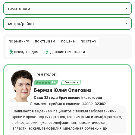
гематологи
метро/район
по рейтингу
по отзывам
по цене
по стажу
выезд на дом
детские гематологи
гематолог
4.4
7 отзывов
Берман Юлия Олеговна
Стаж 32 года
Врач высшей категории
Стоимость приёма в клинике:
3400₽
3230₽
Занимается ведением пациентов с такими заболеваниями
крови и кроветворных органов, как лимфома и лимфогранулез,
лейкоз, анемия (железодефицитная, гемолитическая,
апластическая), гемофилия, миеломная болезнь и др.