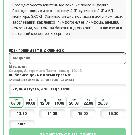
Проводит восстановительное лечение после инфаркта.
Проводит снятие и расшифровку ЭКГ, суточного ЭКГ и АД
монитора, ЭХОКГ. Занимается диагностикой и лечением таких
заболеваний, как лейкоз, лимфогранулез, лимфома, анемия,
гемофилия, миеломная болезнь и других заболеваний крови и
патологий кроветворных органов.
Врач принимает в 2 клиниках:
Медклик
Самара, Академика Платонова, д. 10, к3
Выберите день и время приёма:
Ближайшая запись: 06.08 13:30 · 53 слота
чт
вс
ср
ср
чт
сб
ср
06.08
09.08
12.08
19.08
20.08
22.08
26.08
13:30
14:30
15:00
15:30
еще