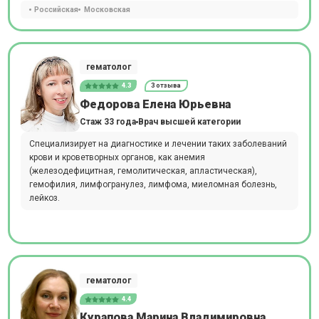
Российская
Московская
гематолог
4.3
3 отзыва
Федорова Елена Юрьевна
Стаж 33 года
Врач высшей категории
Специализирует на диагностике и лечении таких заболеваний
крови и кроветворных органов, как анемия
(железодефицитная, гемолитическая, апластическая),
гемофилия, лимфогранулез, лимфома, миеломная болезнь,
лейкоз.
гематолог
4.4
Курапова Марина Владимировна