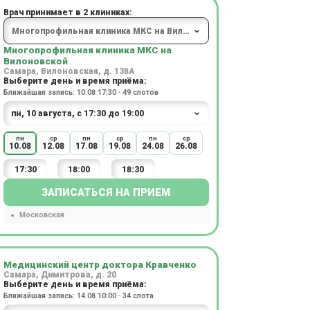
Врач принимает в 2 клиниках:
Многопрофильная клиника МКС на
Вилоновской
Самара, Вилоновская, д. 138А
Выберите день и время приёма:
Ближайшая запись: 10.08 17:30 · 49 слотов
пн
ср
пн
ср
пн
ср
10.08
12.08
17.08
19.08
24.08
26.08
17:30
18:00
18:30
ЗАПИСАТЬСЯ НА ПРИЕМ
Московская
Медицинский центр доктора Кравченко
Самара, Димитрова, д. 20
Выберите день и время приёма:
Ближайшая запись: 14.08 10:00 · 34 слота