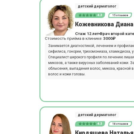
детский дерматолог
4.3
15 отзывов
Кожевникова Диана
Стаж 12 лет
Врач второй кат
Стоимость приёма в клинике:
3000₽
Занимается диагностикой, лечением и профилакт
сифилиса, гонореи, трихомониаза, хламидиоза,
Специалист широкого профиля по лечению лишая, 
микозов, а также вирусных заболеваний кожи. З
облысения, выпадения волос, микоза, красной в
волос и кожи головы.
детский дерматолог
4.3
18 отзывов
Кирдяшева Наталья