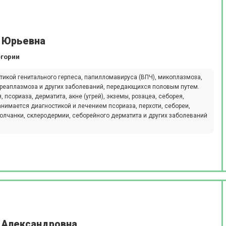
 Юрьевна
егории
икой генитального герпеса, папилломавируса (ВПЧ), микоплазмоза,
 уреаплазмоза и других заболеваний, передающихся половым путем.
псориаза, дерматита, акне (угрей), экземы, розацеа, себорея,
анимается диагностикой и лечением псориаза, перхоти, себореи,
олчанки, склеродермии, себорейного дерматита и других заболеваний
 Александровна