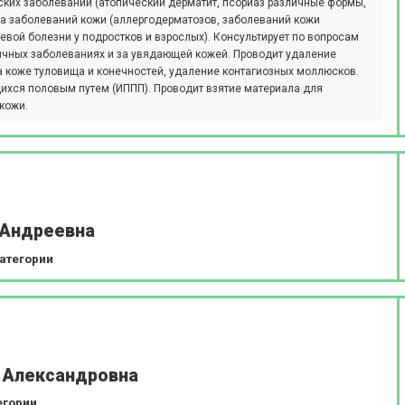
ских заболеваний (атопический дерматит, псориаз различные формы,
ра заболеваний кожи (аллергодерматозов, заболеваний кожи
ревой болезни у подростков и взрослых). Консультирует по вопросам
личных заболеваниях и за увядающей кожей. Проводит удаление
а коже туловища и конечностей, удаление контагиозных моллюсков.
ихся половым путем (ИППП). Проводит взятие материала для
кожи.
 Андреевна
атегории
 Александровна
егории