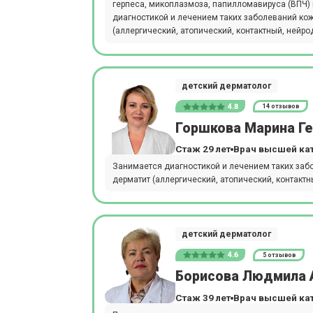
герпеса, микоплазмоза, папилломавируса (ВПЧ)
диагностикой и лечением таких заболеваний кожи,
(аллергический, атопический, контактный, нейро
детский дерматолог
4.8
14 отзывов
Горшкова Марина Г
Стаж 29 лет
Врач высшей ка
Занимается диагностикой и лечением таких заболе
дерматит (аллергический, атопический, контактн
детский дерматолог
4.6
5 отзывов
Борисова Людмила 
Стаж 39 лет
Врач высшей ка