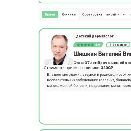
Врачи
Клиники
Сортировка
по рейтингу
детский дерматолог
4.9
119 отзывов
Шишкин Виталий Ви
Стаж 37 лет
Врач высшей ка
Стоимость приёма в клинике:
3200₽
Владеет методами лазерной и радиоволновой хи
воспалительных заболеваний (баланит, баланопо
мочекаменной болезни, недержания мочи, пиелоне