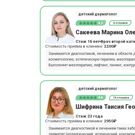
детский дерматолог
4.2
6 отзывов
Сакеева Марина Ол
Стаж 16 лет
Врач второй кат
Стоимость приёма в клинике:
2200₽
Занимается диагностикой, лечением в области д
косметологию, эстетическую терапию, мезотерапи
Выполняет мезотерапию, лифтинг, пилинг, контур
детский дерматолог
4.6
16 отзывов
Шифрина Таисия Ге
Стаж 23 года
Стоимость приёма в клинике:
2950₽
Занимается диагностикой и лечением таких заболе
дерматит (аллергический, атопический, контактн