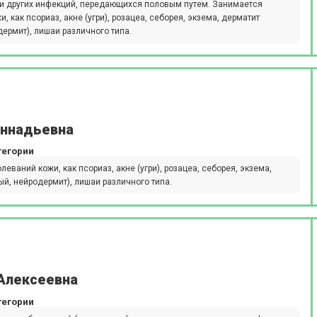
 и других инфекций, передающихся половым путем. Занимается
 как псориаз, акне (угри), розацеа, себорея, экзема, дерматит
дермит), лишаи различного типа.
еннадьевна
тегории
ваний кожи, как псориаз, акне (угри), розацеа, себорея, экзема,
ый, нейродермит), лишаи различного типа.
Алексеевна
тегории