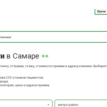
Врачи
ги
в Самаре
тингу, отзывам, стажу, стоимости приема и адресу клиники. Выбери
ове 235 отзывов пациентов;
ереди;
категория, цены и адреса приема.
метро/район