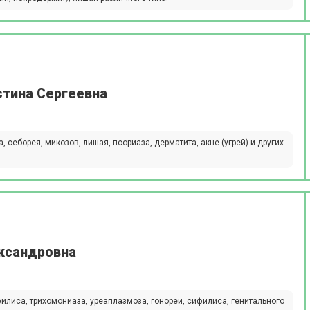
стина Сергеевна
 себорея, микозов, лишая, псориаза, дерматита, акне (угрей) и других
ександровна
илиса, трихомониаза, уреаплазмоза, гонореи, сифилиса, генитального