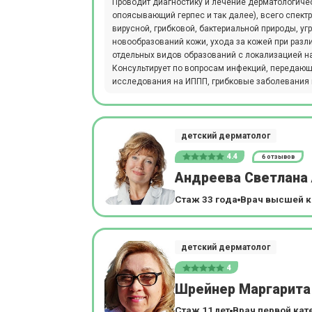
Проводит диагностику и лечение дерматологиче
опоясывающий герпес и так далее), всего спект
вирусной, грибковой, бактериальной природы, уг
новообразований кожи, ухода за кожей при раз
отдельных видов образований с локализацией н
Консультирует по вопросам инфекций, передающ
исследования на ИППП, грибковые заболевания 
детский дерматолог
4.4
6 отзывов
Андреева Светлана
Стаж 33 года
Врач высшей к
детский дерматолог
4
Шрейнер Маргарита
Стаж 11 лет
Врач первой кат