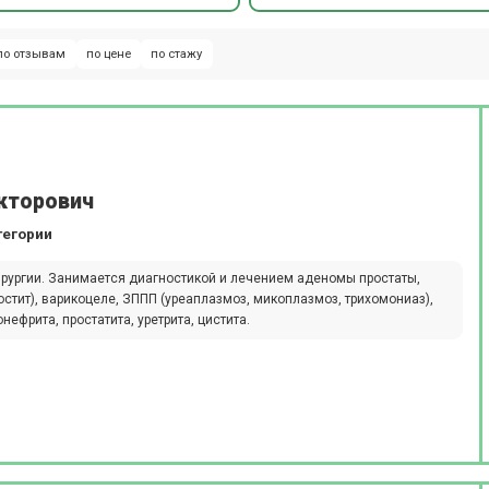
по отзывам
по цене
по стажу
кторович
тегории
рургии. Занимается диагностикой и лечением аденомы простаты,
стит), варикоцеле, ЗППП (уреаплазмоз, микоплазмоз, трихомониаз),
фрита, простатита, уретрита, цистита.