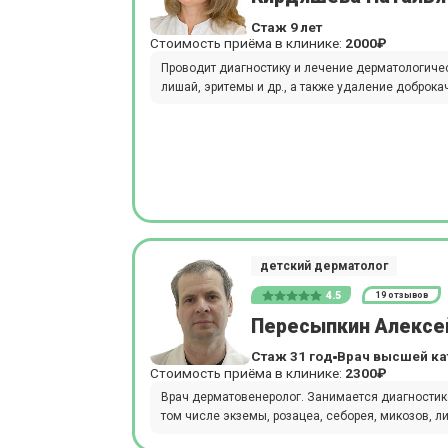
Стаж 9 лет
Стоимость приёма в клинике:
2000₽
Проводит диагностику и лечение дерматологичес
лишай, эритемы и др., а также удаление доброк
детский дерматолог
4.5
19 отзывов
Пересыпкин Алексе
Стаж 31 год
Врач высшей ка
Стоимость приёма в клинике:
2300₽
Врач дерматовенеролог. Занимается диагностико
том числе экземы, розацеа, себорея, микозов, лиш