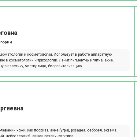
еговна
егории
ерматологии и косметологии. Использует в работе аппаратную
ю в косметологии и трихологии. Лечит пигментные пятна, акне.
ную пластику, чистку лица, биоревитализацию.
оргиевна
ваний кожи, как псориаз, акне (угри), розацеа, себорея, экзема,
ый, нейродермит), лишаи различного типа.