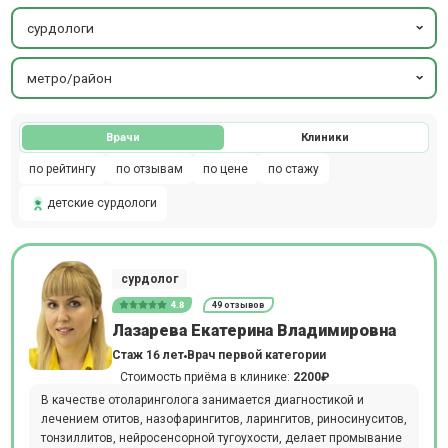
сурдологи
метро/район
Врачи
Клиники
по рейтингу
по отзывам
по цене
по стажу
детские сурдологи
сурдолог
4.8
49 отзывов
Лазарева Екатерина Владимировна
Стаж 16 лет
Врач первой категории
Стоимость приёма в клинике:
2200₽
В качестве отоларинголога занимается диагностикой и
лечением отитов, назофарингитов, ларингитов, риносинуситов,
тонзиллитов, нейросенсорной тугоухости, делает промывание