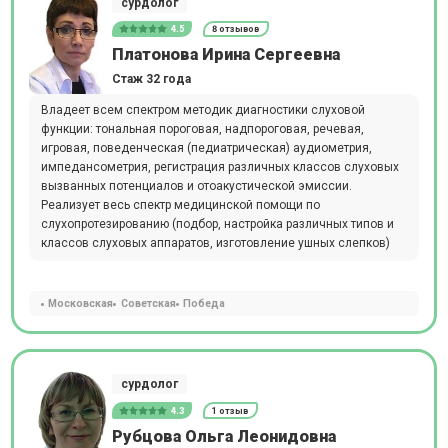
сурдолог
4.5
8 отзывов
Платонова Ирина Сергеевна
Стаж 32 года
Владеет всем спектром методик диагностики слуховой
функции: тональная пороговая, надпороговая, речевая,
игровая, поведенческая (педиатрическая) аудиометрия,
импедансометрия, регистрация различных классов слуховых
вызванных потенциалов и отоакустической эмиссии.
Реализует весь спектр медицинской помощи по
слухопротезированию (подбор, настройка различных типов и
классов слуховых аппаратов, изготовление ушных слепков)
Московская
Советская
Победа
сурдолог
4.3
1 отзыв
Рубцова Ольга Леонидовна