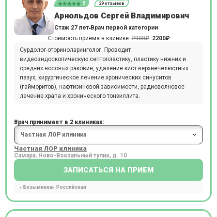
5
29 отзывов
Арнольдов Сергей Владимирович
Стаж 27 лет
Врач первой категории
Стоимость приёма в клинике:
2900₽
2200₽
Сурдолог-оториноларинголог. Проводит
видеоэндоскопическую септопластику, пластику нижних и
средних носовых раковин, удаление кист верхнечелюстных
пазух, хирургическое лечение хронических синуситов
(гайморитов), нафтизиновой зависимости, радиоволновое
лечение храпа и хронического тонзиллита.
Врач принимает в 2 клиниках:
Частная ЛОР клиника
Самара, Ново-Вокзальный тупик, д. 10
ЗАПИСАТЬСЯ НА ПРИЕМ
Безымянка
Российская