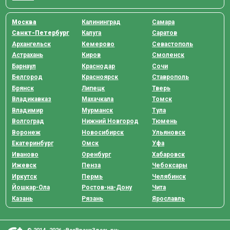
Москва
Калининград
Самара
Санкт-Петербург
Калуга
Саратов
Архангельск
Кемерово
Севастополь
Астрахань
Киров
Смоленск
Барнаул
Краснодар
Сочи
Белгород
Красноярск
Ставрополь
Брянск
Липецк
Тверь
Владикавказ
Махачкала
Томск
Владимир
Мурманск
Тула
Волгоград
Нижний Новгород
Тюмень
Воронеж
Новосибирск
Ульяновск
Екатеринбург
Омск
Уфа
Иваново
Оренбург
Хабаровск
Ижевск
Пенза
Чебоксары
Иркутск
Пермь
Челябинск
Йошкар-Ола
Ростов-на-Дону
Чита
Казань
Рязань
Ярославль