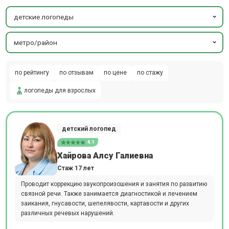
детские логопеды
метро/район
по рейтингу
по отзывам
по цене
по стажу
логопеды для взрослых
детский логопед
4.1
Хайрова Алсу Галиевна
Стаж 17 лет
Проводит коррекцию звукопроизошения и занятия по развитию
связной речи. Также занимается диагностикой и лечением
заикания, гнусавости, шепелявости, картавости и других
различных речевых нарушений.