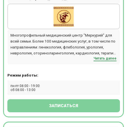
Многопрофильный медицинский центр "Меркурий" для
всей семьи. Более 100 медицинских услуг, в том числе по
направлениям: гинекология, флебология, урология,
неврология, оториноларингология, кардиология, терапия,
Читать далее
гастроэнтерология, онкология, онкодерматология,
маммология, хирургия, эндокринология, офтальмология,
ревматология, травматология, психотерапия.
Режим работы:
Диагностика: УЗИ экспертного класса, в т.ч. ЦДК сосудов
(УЗДГ в цвете), все виды ЭКГ, Холтер, мониторирование
пн-пт 08:00 - 19:00
АД, кольпоскопия, цифровая дерматоскопия,
сб 08:00 - 13:00
лабораторные исследования. Проводится полноценная
диагностика и удаление новообразований кожи врачом
ЗАПИСАТЬСЯ
онкодерматологом. Проводится малоинвазивное
лечение варикозной болезни методами ЭВЛК,
склеротерапии и минифлебэктомии. В детском
отделение принимают врачи по направлениям: