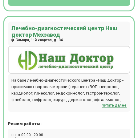
Лечебно-диагностический центр Наш
доктор Мехзавод
Самара, 1-й квартал, д. 34
На базе лечебно-диагностического центра «Наш доктор»
принимают взрослые врачи (терапевт/ВОП, невролог,
кардиолог, гинеколог, эндокринолог, гастроэнтеролог,
флеболог, нефролог, хирург, дерматолог, офтальмолог,
Читать далее
онколог-маммолог, отоларинголог, уролог) и детские
специалисты (педиатр, невролог, дерматолог,
офтальмолог, нефролог, гастроэнтеролог,
Режим работы:
отоларинголог). Проводятся ультразвуковые
исследования для детей и взрослых. Осуществляется
пн-пт 09:00 - 20:00