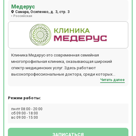
педиатрии, неврологии, гинекологии, отоларингологии
Медерус
(ЛОР), офтальмологии. Проводят нейросонографию и
Самара, Осипенко, д. 3, стр. 3
Российская
детское УЗИ.
Клиника Медерус-это современная семейная
многопрофильная клиника, оказывающая широкий
спектр медицинских услуг. Здесь работают
высокопрофессиональные доктора, среди которых
Читать далее
кандидаты и доктора медицинских наук, ведущие
специалисты здравоохранения Самарской области. В
клинике можно сдать все виды анализов и пройти УЗИ.
Режим работы:
пн-пт 08:00 - 20:00
сб 09:00 - 18:00
вс 09:00 - 15:00
ЗАПИСАТЬСЯ