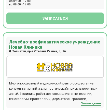
профилактический выезд специалистов на дом (педиатр,
сб 09:00 - 17:00
вс 09:00 - 17:00
терапевт, ЛОР), УЗИ на дому. Выполняется
функциональная диагностика (ЭКГ, ХМ-ЭКГ),
физиотерапия, медицинский массаж, вакцинация
ЗАПИСАТЬСЯ
взрослая и детская. Работает процедурный кабинет.
Центр предлагает комплексные программы Check-Up
(базовый, женский, мужской, эндокринологический,
кардиологический, неврологический,
Лечебно-профилактическое учреждение
гастроэнтерологический), годовые программы,
Новая Клиника
мануальную терапию, куратора снижения веса,
Тольятти, пр-т Степана Разина, д. 26
прокалывание ушей. В центре оформляются больничные
листы, личные медицинские книжки, медицинские
справки, предрейсовые и послерейсовые медицинские
осмотры водителей, предварительные и периодические
медицинские осмотры.
Многопрофильный медицинский центр осуществляет
консультативный и диагностический прием взрослых и
детей. В клинике работают специалисты по терапии,
гинекологии, проктологии, дерматовенерологии,
Читать далее
физиотерапии, мануальной терапии, хирургии, лазерной
хирургии, отоларингологии (ЛОР). Также на базе клиники