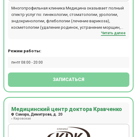
Многопрофильная клиника Медицина оказывает полный
спектр услуг по: гинекологии, стоматологии, урологии,
эндокринологии, флебологии (лечение варикоза),
косметологии (удаление родинок, устранение морщин,
Читать далее
нитевой лифтинг, уколы красоты, пилинги, уходовые
процедуры). Также в клинике ведут прием лор врачи,
детские стоматологии. В клинике работает отделение
Режим работы:
Anti-age медицины, куда входят специалисты разных
направлений.
пн-пт 08:00 - 20:00
ЗАПИСАТЬСЯ
Медицинский центр доктора Кравченко
Самара, Димитрова, д. 20
Кировская