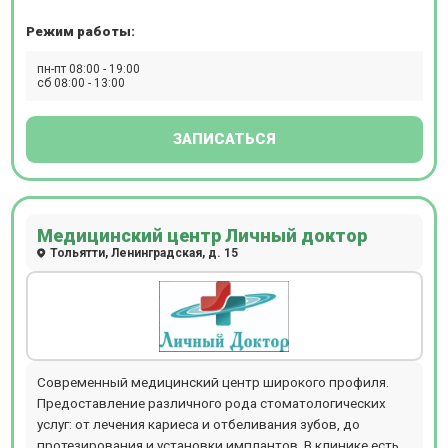
проводятся медицинские анализы, физиопроцедуры,
Режим работы:
капельницы, ЭКГ, УЗИ, мануальные и массажные техники.
Прием по предварительной записи. Можно вызвать
пн-пт 08:00 - 19:00
терапевта и массажиста на дом.
сб 08:00 - 13:00
ЗАПИСАТЬСЯ
Медицинский центр Личный доктор
Тольятти, Ленинградская, д. 15
Современный медицинский центр широкого профиля.
Предоставление различного рода стоматологических
услуг: от лечения кариеса и отбеливания зубов, до
протезирования и установки имплантов. В клинике есть