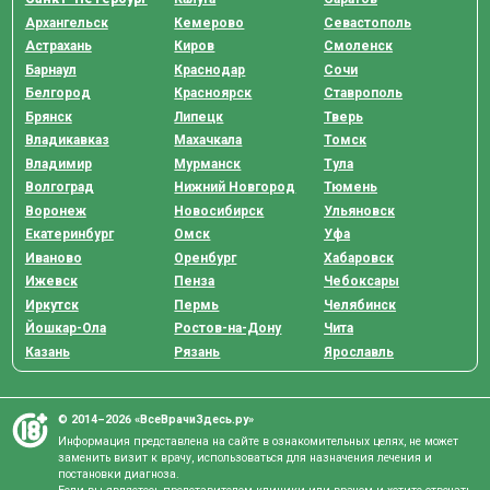
Архангельск
Кемерово
Севастополь
Астрахань
Киров
Смоленск
Барнаул
Краснодар
Сочи
Белгород
Красноярск
Ставрополь
Брянск
Липецк
Тверь
Владикавказ
Махачкала
Томск
Владимир
Мурманск
Тула
Волгоград
Нижний Новгород
Тюмень
Воронеж
Новосибирск
Ульяновск
Екатеринбург
Омск
Уфа
Иваново
Оренбург
Хабаровск
Ижевск
Пенза
Чебоксары
Иркутск
Пермь
Челябинск
Йошкар-Ола
Ростов-на-Дону
Чита
Казань
Рязань
Ярославль
© 2014–2026 «ВсеВрачиЗдесь.ру»
Информация представлена на сайте в ознакомительных целях, не может
заменить визит к врачу, использоваться для назначения лечения и
постановки диагноза.